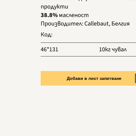
продукти
38.8%
масленост
Производител
:
Callebaut, Белгия
Код
:
46*131
10кг чувал
Добави в лист запитване