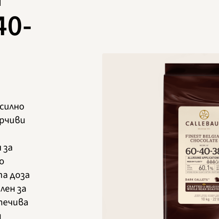
40-
 силно
орчиви
 за
о
а доза
лен за
 печива
и