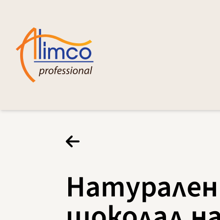
Натурален
шоколад н