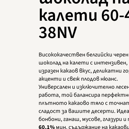
калети 60-
38NV
Висококачествен белгийски черен
шоколад на калети с интензивен,
изразен какаов вкус, деликатни г
акценти и свеж плодов нюанс.
Универсален и изключително лесен
работа, той балансира перфектн
плътното какаово тяло с точнат
сладост за вашите десерти. Идеа
бонбони, ганаш, мусове, глазури и
60.1%
мин. съдържание на какаов