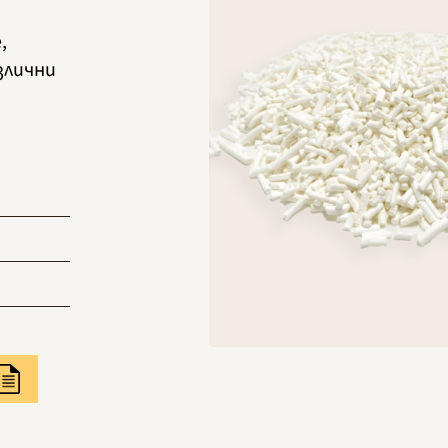
,
злични