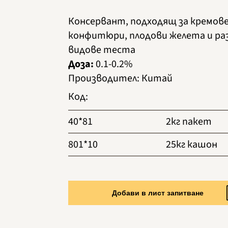
Консервант, подходящ за кремове
конфитюри, плодови желета и ра
видове теста
Доза:
0.1-0.2%
Производител
:
Китай
Код
:
40*81
2кг пакет
801*10
25кг кашон
Добави в лист запитване