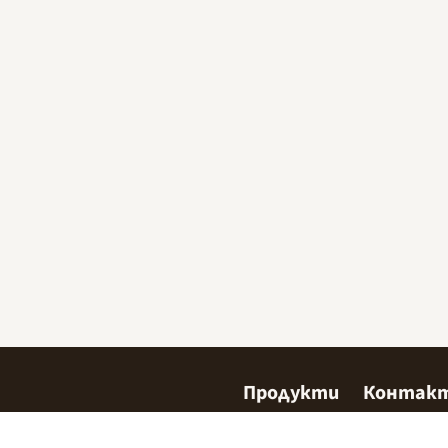
Продукти
Контак
Сладкарство
Къде да 