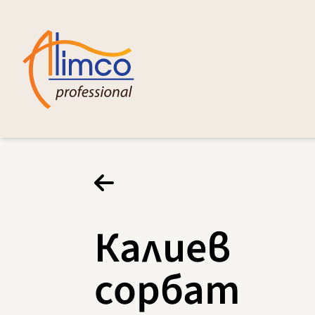
Калиев
сорбат